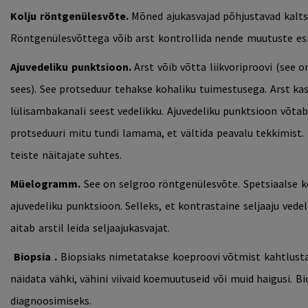
Kolju röntgenülesvõte.
Mõned ajukasvajad põhjustavad kaltsi
Röntgenülesvõttega võib arst kontrollida nende muutuste es
Ajuvedeliku punktsioon.
Arst võib võtta liikvoriproovi (see o
sees). See protseduur tehakse kohaliku tuimestusega. Arst ka
lülisambakanali seest vedelikku. Ajuvedeliku punktsioon võta
protseduuri mitu tundi lamama, et vältida peavalu tekkimist. 
teiste näitajate suhtes.
Müelogramm.
See on selgroo röntgenülesvõte. Spetsiaalse k
ajuvedeliku punktsioon. Selleks, et kontrastaine seljaaju vede
aitab arstil leida seljaajukasvajat.
Biopsia
.
Biopsiaks nimetatakse koeproovi võtmist kahtlustat
näidata vähki, vähini viivaid koemuutuseid või muid haigusi. Bi
diagnoosimiseks.