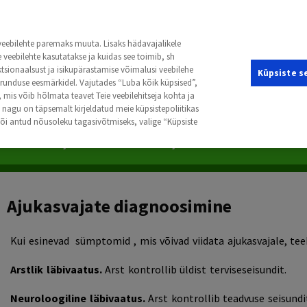
kasvaja.
net
 veebilehte paremaks muuta. Lisaks hädavajalikele
veebilehte kasutatakse ja kuidas see toimib, sh
ktsionaalsust ja isikupärastamise võimalusi veebilehe
Küpsiste s
turunduse eesmärkidel. Vajutades “Luba kõik küpsised”,
mis võib hõlmata teavet Teie veebilehitseja kohta ja
ähid
Kopsuvähk
Lapseea Kasvajad
Maksavähk
Melanoo
nagu on täpsemalt kirjeldatud meie küpsistepoliitikas
 või antud nõusoleku tagasivõtmiseks, valige “Küpsiste
taalsed Kasvajad
Vereloome Kasvajad
Ajukasvajate diagnoosimine
Kui esinevad
sümptomid
,
mis võivad viidata ajukasvajale, te
Arstlik läbivaatus.
Arst kontrollib üldist terviseseisundit.
Neuroloogiline läbivaatus.
Arst kontrollib teadvuse seisundit