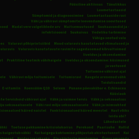
Füüsiline aktiivsus
Tänulikkus
Luumetastaasid
Sümptomid
ja diagnoosimine
Luumetastaaside ravi
Vähi ja vähiravi sümptomite leevendamise soovitused
hood
Madal vere valgeliblede arv
Maitsemuutused
Suuhaavandid ja -
infektsioonid
Suukuivus
Vedeliku tarbimine
Vähiga seotud valu
ees
Valuravi põhiprintsiibid
Muud valuravis kasutatavad võimalused ja
valuravis
Valuravis kasutatavate ravimite sagedasemad kõrvaltoimed
Iiveldus
ja
oksendamine
st
Praktiline teatmik vähihaigele
Iiveldus
ja
oksendamine:
küsimused
ja vastused
Toitumine vähiravi ajal
sele
Vähiravi mõju toitumisele
Toitumisravi
Kaugele arenenud vähk
Toidulisandid
E-vitamiin
Koensüüm Q10
Seleen
Punane päevakübar e. Echinacea
Küüslauk
e tervishoid vähiravi ajal
Vähk ja vaimne tervis
Vähk ja seksuaalsus
ju seksuaalsusele
Vähi ravi mõju seksuaalsusele
Vähk ja inimsuhted
sionaalsed häired naistel
Funktsionaalsed häired meestel
Kust võiks
leida abi?
Lähedastele
ähki
Toetuse pakkumine kriisiolukorras
Perekond
Paarisuhe
Rollid
ps haigestub vähki
Kui haigega kohtumine põhjustab ahistustunnet
Kui
ustunnet
Kuidas ise jaksaks
Elu väärtuste muutumine
Õigus omaenda