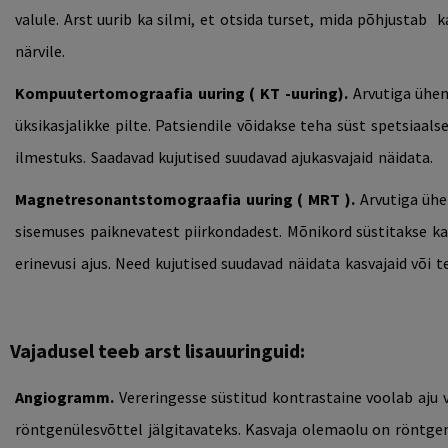
valule. Arst uurib ka silmi, et otsida turset, mida põhjustab
k
närvile.
Kompuutertomograafia uuring
(
KT
-
uuring).
Arvutiga ühe
üksikasjalikke pilte. Patsiendile võidakse teha süst spetsiaalse
ilmestuks. Saadavad kujutised suudavad ajukasvajaid näidata.
Magnetresonantstomograafia uuring
(
MRT
)
.
Arvutiga ühe
sisemuses paiknevatest piirkondadest. Mõnikord süstitakse ka
erinevusi ajus. Need kujutised suudavad näidata kasvajaid või te
Vajadusel teeb arst lisauuringuid:
Angiogramm.
Vereringesse süstitud kontrastaine voolab aju
röntgenülesvõttel jälgitavateks.
Kasvaja
olemaolu on röntgen