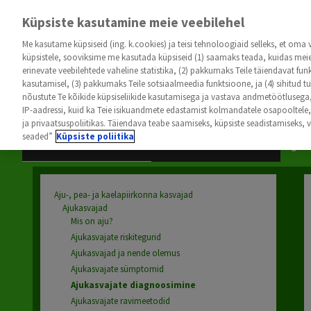
Küpsiste kasutamine meie veebilehel
Me kasutame küpsiseid (ing. k.cookies) ja teisi tehnoloogiaid selleks, et oma
küpsistele, sooviksime me kasutada küpsiseid (1) saamaks teada, kuidas meie 
erinevate veebilehtede vaheline statistika, (2) pakkumaks Teile täiendavat fun
kasutamisel, (3) pakkumaks Teile sotsiaalmeedia funktsioone, ja (4) sihitud 
nõustute Te kõikide küpsiseliikide kasutamisega ja vastava andmetöötlusega, 
Aju-, Pea- Ja Kaelapiirkonna Kasvajad
Günekoloogilised V
IP-aadressi, kuid ka Teie isikuandmete edastamist kolmandatele osapooltele, 
ja privaatsuspoliitikas. Täiendava teabe saamiseks, küpsiste seadistamiseks,
seaded”
Küpsiste poliitika
Ajukasvajad
Seedetrakti Vähid
Teadmata Algkoldega Vähk
Urogeni
Aju-, pea- ja kaelapiirkonna kasvajad
Ajukasvajad
Mis on aju?
Ajukasvajate riskitegurid
Ajukasvajad ja nende olemus
Ajukasvajate
sümptomid
Ajukasvajate diagnoosimine
Ajukasvajate ravimeetodid