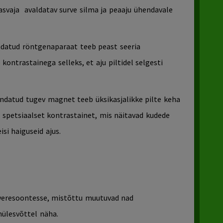
asvaja
avaldatav surve silma ja peaaju ühendavale
ndatud röntgenaparaat teeb peast seeria
 kontrastainega selleks, et aju piltidel selgesti
ndatud tugev magnet teeb üksikasjalikke pilte keha
 spetsiaalset kontrastainet, mis näitavad kudede
isi haiguseid ajus.
 veresoontesse, mistõttu muutuvad nad
ülesvõttel näha.