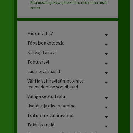
Küsimused ajukasvajate kohta, mida oma arstilt
küsida
Mis on vähk?
Täppisonkoloogia
Kasvajate ravi
Toetusravi
Luumetastaasid
Vähi ja vähiravi sümptomite
leevendamise soovitused
Vähiga seotud valu
Iiveldus
ja
oksendamine
Toitumine vähiravi ajal
Toidulisandid