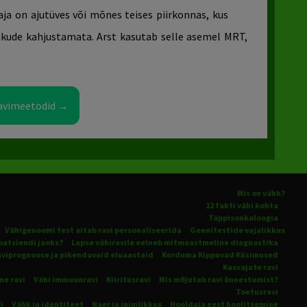
aja
on ajutüves või mõnes teises piirkonnas, kus
ukude kahjustamata. Arst kasutab selle asemel
MRT,
 ravimeetodid →
Mis on vähk?
12 fakti vähi kohta
Täppisonkoloogia
Vähigenoomi test aitab ravi personaliseerida
Geenitestide vajalikkus
patsiendi jaoks?
Lapse vähiravile eelneb mitmeastmeline diagnostika
viprognoose ja pikendavaid eluaastaid
Korduma Kippuvad Küsimused
Kasvajate ravi
ne ravi
Vähi immuunravi
Kiiritusravi
Mis mõjutab ravi õnnestumist?
Toetusravi
i
Vähk ja identiteet
Naer ja inimlikkus
Hooldaja eest hoolitsemine