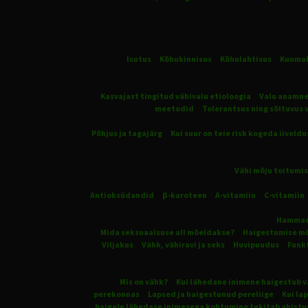
Isutus
Kõhukinnisus
Kõhulahtisus
Kuuma
Kasvajast tingitud vähivalu etioloogia
Valu anamn
meetodid
Tolerantsus ning sõltuvus 
Põhjus ja tagajärg
Kui suur on teie risk kogeda iiveldu
Vähi mõju toitumi
Antioksüdandid
β-karoteen
A-vitamiin
C-vitamiin
Hammast
Mida seksuaalsuse all mõeldakse?
Haigestumise mõ
Viljakus
Vähk, vähiravi ja seks
Huvipuudus
Funkt
Mis on vähk?
Kui lähedane inimene haigestub v
perekonnas
Lapsed ja haigestunud pereliige
Kui la
haigele lähedase inimesega kohtumine tekitab ahist