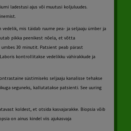
umi ladestusi ajus või muutusi koljuluudes.
inemist.
n vedelik, mis täidab ruume pea- ja seljaaju ümber ja
sutab pikka peenikest nõela, et võtta
b umbes 30 minutit. Patsient peab pärast
Laboris kontrollitakse vedelikku vähirakkude ja
ontrastaine süstimiseks seljaaju kanalisse tehakse
likuga seguneks, kallutatakse patsienti. See uuring
avast koldest, et otsida kasvajarakke. Biopsia võib
opsia on ainus kindel viis ajukasvaja