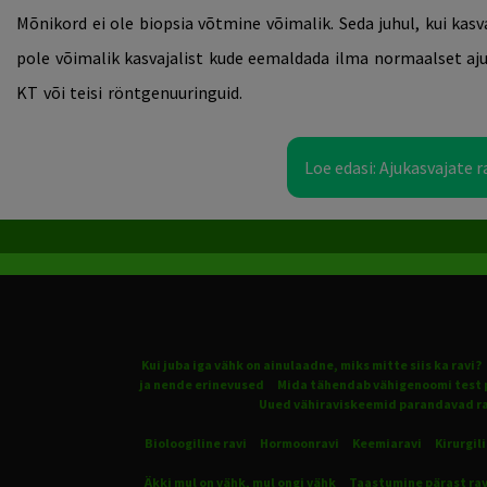
Mõnikord ei ole
biopsia
võtmine võimalik. Seda juhul, kui
kasv
pole võimalik kasvajalist kude eemaldada ilma normaalset aj
KT
või teisi röntgenuuringuid.
Loe edasi: Ajukasvajate
Kui juba iga vähk on ainulaadne, miks mitte siis ka ravi?
ja nende erinevused
Mida tähendab vähigenoomi test 
Uued vähiraviskeemid parandavad ra
Bioloogiline ravi
Hormoonravi
Keemiaravi
Kirurgili
Äkki mul on vähk, mul ongi vähk
Taastumine pärast rav