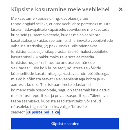
kasvaja.net
Küpsiste kasutamine meie veebilehel
Me kasutame küpsiseid (ing. k.cookies) ja teisi
tehnoloogiaid selleks, et oma veebilehte paremaks muuta.
kasvaja.net
Lisaks hädavajalikele küpsistele, sooviksime me kasutada
küpsiseid (1) saamaks teada, kuidas meie veebilehte
ET
RU
kasutatakse ja kuidas see toimib, sh erinevate veebilehtede
vaheline statistika, (2) pakkumaks Teile täiendavat
funktsionaalsust ja isikupärastamise võimalusi veebilehe
kasutamisel, (3) pakkumaks Teile sotsiaalmeedia
funktsioone, ja (4) sihitud turunduse eesmärkidel.
Vajutades “Luba kõik küpsised”, nõustute Te kõikide
küpsiseliikide kasutamisega ja vastava andmetöötlusega,
Последующий
mis võib hõlmata teavet Teie veebilehitseja kohta ja IP-
aadressi, kuid ka Teie isikuandmete edastamist
kolmandatele osapooltele, nagu on täpsemalt kirjeldatud
meie küpsistepoliitikas ja privaatsuspoliitikas. Täiendava
контроль при
teabe saamiseks, küpsiste seadistamiseks, või antud
nõusoleku tagasivõtmiseks, valige “Küpsiste
seaded”
Küpsiste poliitika
раке молочной
Küpsiste seaded