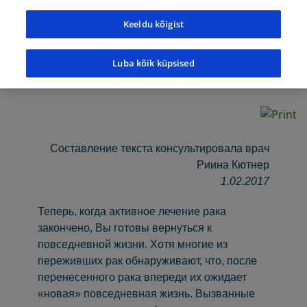
железы
Keeldu kõigist
Luba kõik küpsised
Cоставление текста консультировала врач
Риина Кютнер
1.02.2017
Теперь, когда активное лечение рака
закончено, Вы готовы вернуться к
повседневной жизни. Хотя многие из
переживших рак обнаруживают, что, после
перенесенного рака впереди их ожидает
«новая» повседневная жизнь. Вызванные