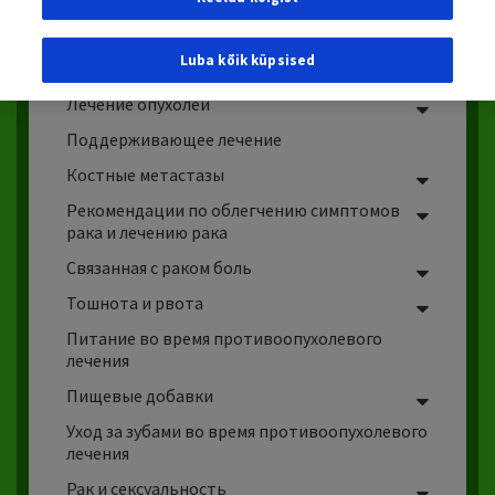
Персонализированная медицина в лечение
Luba kõik küpsised
опухолей
Лечение опухолей
Поддерживающее лечение
Костные
метастазы
Рекомендации по облегчению симптомов
рака и лечению рака
Связанная с раком боль
Тошнота
и
рвота
Питание во время противоопухолевого
лечения
Пищевые добавки
Уход за зубами во время противоопухолевого
лечения
Рак и сексуальность