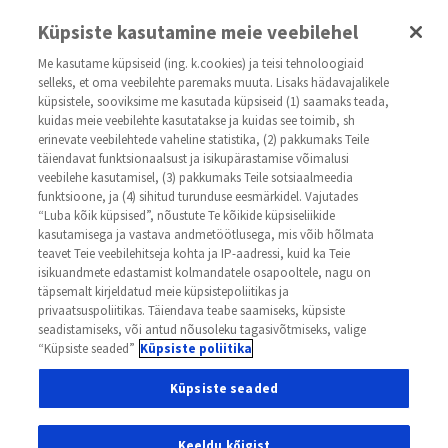
kasvaja.net
Küpsiste kasutamine meie veebilehel
Me kasutame küpsiseid (ing. k.cookies) ja teisi tehnoloogiaid
selleks, et oma veebilehte paremaks muuta. Lisaks hädavajalikele
küpsistele, sooviksime me kasutada küpsiseid (1) saamaks teada,
kuidas meie veebilehte kasutatakse ja kuidas see toimib, sh
erinevate veebilehtede vaheline statistika, (2) pakkumaks Teile
täiendavat funktsionaalsust ja isikupärastamise võimalusi
veebilehe kasutamisel, (3) pakkumaks Teile sotsiaalmeedia
Иммуносупрессант
funktsioone, ja (4) sihitud turunduse eesmärkidel. Vajutades
“Luba kõik küpsised”, nõustute Te kõikide küpsiseliikide
Updated on 17.01.2016
kasutamisega ja vastava andmetöötlusega, mis võib hõlmata
teavet Teie veebilehitseja kohta ja IP-aadressi, kuid ka Teie
Лекарственный препарат, подавляющий
isikuandmete edastamist kolmandatele osapooltele, nagu on
täpsemalt kirjeldatud meie küpsistepoliitikas ja
иммунный ответ, который используют для
privaatsuspoliitikas. Täiendava teabe saamiseks, küpsiste
seadistamiseks, või antud nõusoleku tagasivõtmiseks, valige
того, чтобы предотвратить реакцию
“Küpsiste seaded”
Küpsiste poliitika
отторжения пересаженного органа.
Küpsiste seaded
Keeldu kõigist