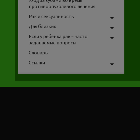
Уход за зубами во время
противоопухолевого лечения
Рак и сексуальность
Для близких
Если у ребенка рак – часто
задаваемые вопросы
Словарь
Ссылки