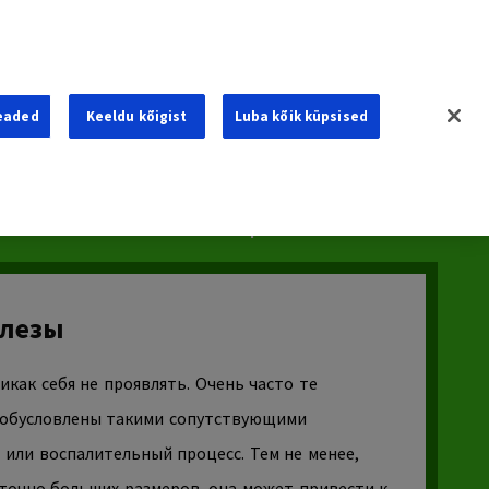
eaded
Keeldu kõigist
Luba kõik küpsised
Опухоли Головного Мозга, Головы И Шеи
ьной Системы
Рак Почки
Саркома
елезы
как себя не проявлять. Очень часто те
 обусловлены такими сопутствующими
 или воспалительный процесс. Тем не менее,
точно больших размеров, она может привести к