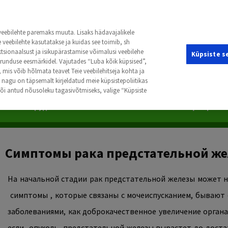
kasvaja.net
 veebilehte paremaks muuta. Lisaks hädavajalikele
veebilehte kasutatakse ja kuidas see toimib, sh
ktsionaalsust ja isikupärastamise võimalusi veebilehe
Küpsiste s
turunduse eesmärkidel. Vajutades “Luba kõik küpsised”,
mis võib hõlmata teavet Teie veebilehitseja kohta ja
Выявленного Первичного Очага
Опухоли Детского Возраста
nagu on täpsemalt kirjeldatud meie küpsistepoliitikas
 või antud nõusoleku tagasivõtmiseks, valige “Küpsiste
я
Рак Груди
Рак Легких
Рак Печени
Рак Пищеварител
Симптомы
рака предстательной ж
На начальной стадии рак предстательной железы может ни
симптомы
,
которые связаны с мочеиспусканием, бывают
заболеваниями, как доброкачественное увеличение органа
если
опухоль
предстательной железы вырастет до доста