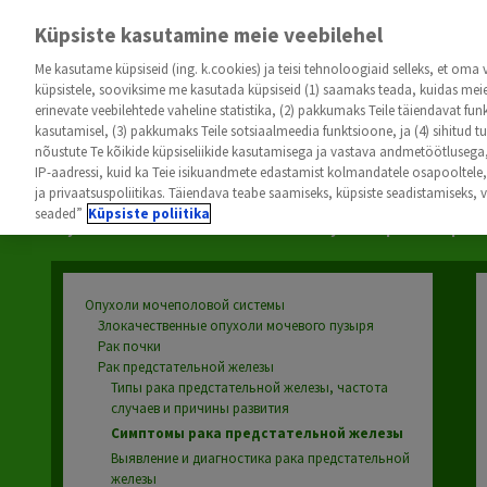
Küpsiste kasutamine meie veebilehel
Me kasutame küpsiseid (ing. k.cookies) ja teisi tehnoloogiaid selleks, et oma
küpsistele, sooviksime me kasutada küpsiseid (1) saamaks teada, kuidas meie 
erinevate veebilehtede vaheline statistika, (2) pakkumaks Teile täiendavat fun
kasutamisel, (3) pakkumaks Teile sotsiaalmeedia funktsioone, ja (4) sihitud 
nõustute Te kõikide küpsiseliikide kasutamisega ja vastava andmetöötlusega, 
Гинекологические Опухоли
Меланома
Опухоли Без 
IP-aadressi, kuid ka Teie isikuandmete edastamist kolmandatele osapooltele, 
ja privaatsuspoliitikas. Täiendava teabe saamiseks, küpsiste seadistamiseks,
seaded”
Küpsiste poliitika
Опухоли Мочеполовой Системы
Опухоли Кровотворени
Опухоли мочеполовой системы
Злокачественные опухоли мочевого пузыря
Рак почки
Рак предстательной железы
Типы рака предстательной железы, частота
случаев и причины развития
Симптомы
рака предстательной железы
Выявление и диагностика рака предстательной
железы