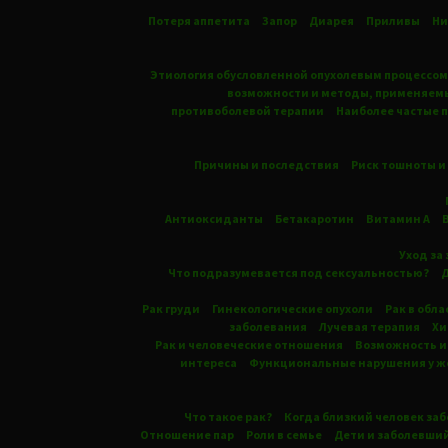
Потеря аппетита
Запор
Диарея
Приливы
Ни
Этиология обусловленной опухолевым процессом
возможности и методы, применяемы
противоболевой терапии
Наиболее частые 
Причины и последствия
Риск тошноты и
Антиоксиданты
Бетакаротин
Витамин А
Уход за
Что подразумевается под сексуальностью?
Д
Рак груди
Гинекологические опухоли
Рак в обл
заболевания
Лучевая терапия
Хи
Рак и человеческие отношения
Возможность и
интереса
Функциональные нарушения у 
Что такое рак?
Когда близкий человек заб
Отношение пар
Роли в семье
Дети и заболевший