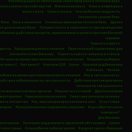
Рекомендации по облегчению симптомов рака и лечению рака
зкое количество лейкоцитов
Изменения вкуса
Язвы и инфекции в
полости рта
Сухость во рту
Употребление жидкости
Связанная с раком боль
 боли
Боль в анамнезе
Основные принципы лечения боли
Другие
е для лечения боли
Толерантность и зависимость при проведении
побочные действия лекарств, применяемых в рамках противоболевой
терапии
Тошнота
и
рвота
 рвоты
Предупреждение и лечение
Практический справочник для
онкологических больных
Тошнота
и
рвота:
вопросы и ответы
Питание во время противоопухолевого лечения
Пищевые добавки
Витамин С
Витамин Е
Коэнзим Q10
Селен
Красная рудбекия или
Echinacea
Чеснок
 зубами во время противоопухолевого лечения
Рак и сексуальность
ействие заболевания на сексуальность
Действие противоракового
лечения на сексуальность
асти мужских половых органов
Пациенты со стомой
Другие раковые
миотерапия
Гормональное лечение
Симптоматическое лечение
меть потомство
Рак, противораковое лечение и секс
Отсутствие
женщин
Функциональные нарушения у мужчин
Куда обратиться за
помощью?
Для близких
олел раком
Оказание поддержки в кризисной обстановке
Семья
 член семьи
Если ребенок заболел раком
Когда встреча с больным