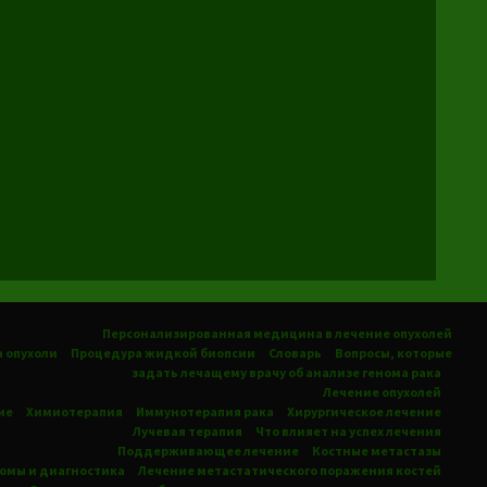
Персонализированная медицина в лечение опухолей
а опухоли
Процедура жидкой биопсии
Словарь
Вопросы, которые
задать лечащему врачу об анализе генома рака
Лечение опухолей
ие
Химиотерапия
Иммунотерапия рака
Хирургическое лечение
Лучевая терапия
Что влияет на успех лечения
Поддерживающее лечение
Костные
метастазы
томы
и диагностика
Лечение метастатического поражения костей