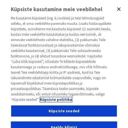
kasvaja.net
Küpsiste kasutamine meie veebilehel
Me kasutame küpsiseid (ing. k.cookies) ja teisi tehnoloogiaid
selleks, et oma veebilehte paremaks muuta. Lisaks hädavajalikele
küpsistele, sooviksime me kasutada küpsiseid (1) saamaks teada,
kuidas meie veebilehte kasutatakse ja kuidas see toimib, sh
erinevate veebilehtede vaheline statistika, (2) pakkumaks Teile
täiendavat funktsionaalsust ja isikupärastamise võimalusi
veebilehe kasutamisel, (3) pakkumaks Teile sotsiaalmeedia
Распространение и стадии
funktsioone, ja (4) sihitud turunduse eesmärkidel. Vajutades
“Luba kõik küpsised”, nõustute Te kõikide küpsiseliikide
kasutamisega ja vastava andmetöötlusega, mis võib hõlmata
Стадия IA
teavet Teie veebilehitseja kohta ja IP-aadressi, kuid ka Teie
isikuandmete edastamist kolmandatele osapooltele, nagu on
Толщина опухоли меньше 1 мм. Наружный cлой
täpsemalt kirjeldatud meie küpsistepoliitikas ja
кожи (эпидермис) здоров.
Опухоль
не дала
privaatsuspoliitikas. Täiendava teabe saamiseks, küpsiste
seadistamiseks, või antud nõusoleku tagasivõtmiseks, valige
метастазов в
лимфатические узлы
или
“Küpsiste seaded”
Küpsiste poliitika
другие органы.
Küpsiste seaded
Keeldu kõigist