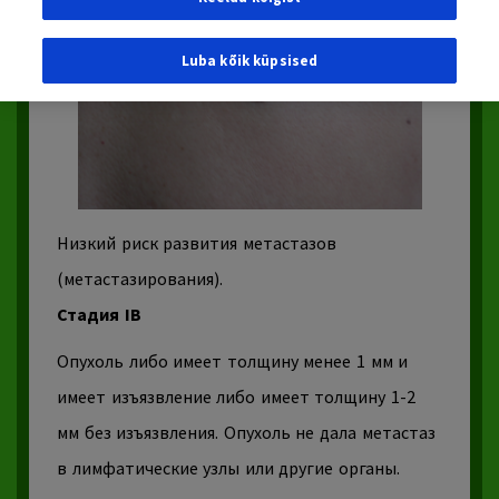
Luba kõik küpsised
Низкий риск развития метастазов
(метастазирования).
Стадия IB
Опухоль
либо имеет толщину менее 1 мм и
имеет изъязвление либо имеет толщину 1-2
мм без изъязвления. Опухоль не дала метастаз
в
лимфатические узлы
или другие органы.