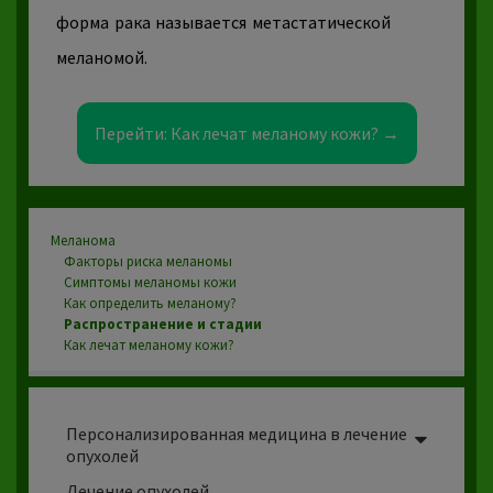
форма рака называется метастатической
меланомой.
Перейти: Как лечат меланому кожи? →
Меланома
Факторы риска меланомы
Симптомы
меланомы кожи
Как определить меланому?
Распространение и стадии
Как лечат меланому кожи?
Персонализированная медицина в лечение
опухолей
Лечение опухолей