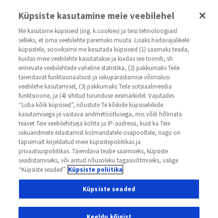
kasvaja.net
Küpsiste kasutamine meie veebilehel
Me kasutame küpsiseid (ing. k.cookies) ja teisi tehnoloogiaid
selleks, et oma veebilehte paremaks muuta. Lisaks hädavajalikele
küpsistele, sooviksime me kasutada küpsiseid (1) saamaks teada,
kuidas meie veebilehte kasutatakse ja kuidas see toimib, sh
erinevate veebilehtede vaheline statistika, (2) pakkumaks Teile
täiendavat funktsionaalsust ja isikupärastamise võimalusi
veebilehe kasutamisel, (3) pakkumaks Teile sotsiaalmeedia
Как лечат меланому кожи?
funktsioone, ja (4) sihitud turunduse eesmärkidel. Vajutades
“Luba kõik küpsised”, nõustute Te kõikide küpsiseliikide
kasutamisega ja vastava andmetöötlusega, mis võib hõlmata
Выбор метода лечения меланомы зависит от
teavet Teie veebilehitseja kohta ja IP-aadressi, kuid ka Teie
стадии заболевания. В начальной стадии
isikuandmete edastamist kolmandatele osapooltele, nagu on
täpsemalt kirjeldatud meie küpsistepoliitikas ja
заболевания лечение ограничивается
privaatsuspoliitikas. Täiendava teabe saamiseks, küpsiste
seadistamiseks, või antud nõusoleku tagasivõtmiseks, valige
хирургическим удалением опухоли. При
“Küpsiste seaded”
Küpsiste poliitika
распространении опухоли в коже или
Küpsiste seaded
региональных (то есть расположенных близко
к невусу) лимфатических узлах кроме
Keeldu kõigist