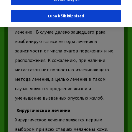
хирургического лечения используют и
адъювантное лечение
– после операции
Luba kõik küpsised
проводят
облучение
или
биологическое
лечение
.
В случае далеко зашедшего рака
комбинируются все методы лечения в
зависимости от числа очагов поражения и их
расположения. К сожалению, при наличии
метастазов нет полностью излечивающего
метода лечения, а целью лечения в таком
случае является продление жизни и
уменьшение вызванных опухолью жалоб.
Хирургическое лечение
Хирургическое лечение
является первым
выбором при всех стадиях меланомы кожи.